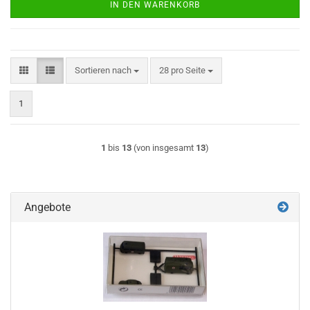
IN DEN WARENKORB
Sortieren nach
pro Seite
Sortieren nach
28 pro Seite
1
1
bis
13
(von insgesamt
13
)
Angebote