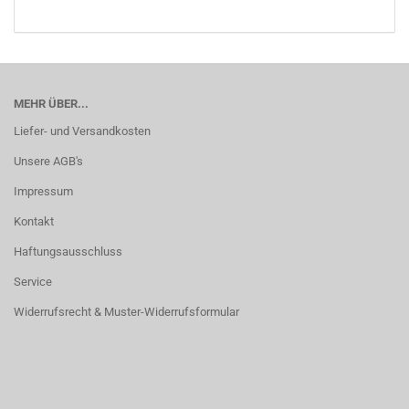
MEHR ÜBER...
Liefer- und Versandkosten
Unsere AGB's
Impressum
Kontakt
Haftungsausschluss
Service
Widerrufsrecht & Muster-Widerrufsformular