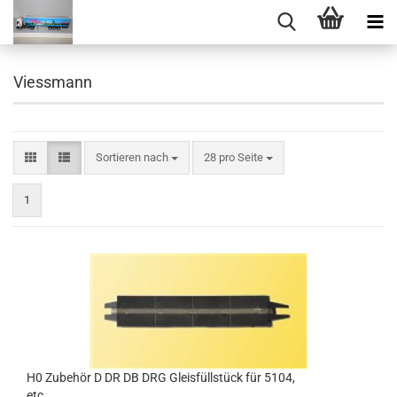
Viessmann
Sortieren nach
pro Seite
Sortieren nach
28 pro Seite
1
H0 Zubehör D DR DB DRG Gleisfüllstück für 5104,
etc.....................................................