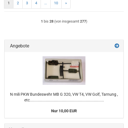
1
2
3
4
...
10
»
1
bis
28
(von insgesamt
277
)
Angebote
N mili PKW Bundeswehr MB G 320, VW T4, VW Golf, Tarnung ,
etc.................................................................
Nur 10,00 EUR