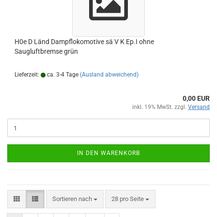
H0e D Länd Dampflokomotive sä V K Ep.I ohne
Saugluftbremse grün
Lieferzeit:
ca. 3-4 Tage
(Ausland abweichend)
0,00 EUR
inkl. 19% MwSt. zzgl.
Versand
IN DEN WARENKORB
Sortieren nach
pro Seite
Sortieren nach
28 pro Seite