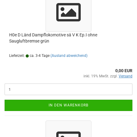
H0e D Länd Dampflokomotive sä V K Ep.I ohne
Saugluftbremse grün
Lieferzeit:
ca. 3-4 Tage
(Ausland abweichend)
0,00 EUR
inkl. 19% MwSt. zzgl.
Versand
IN DEN WARENKORB