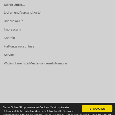
MEHR ÜBER...
Liefer- und Versandkosten
Unsere AGB's
Impressum
Kontakt
Haftungsausschluss
Service
Widerrufsrecht & Muster-Widerrufsformular
Vertrag widerrufen
Dieser Online-Shop verwendet Cookies für ein optimales
Ich akzeptiere
Einkaufserlebnis. Dabei werden beispielsweise die Session-
Informationen oder die Spracheinstellung auf Ihrem Rechner gespeichert. Ohne Cookies ist