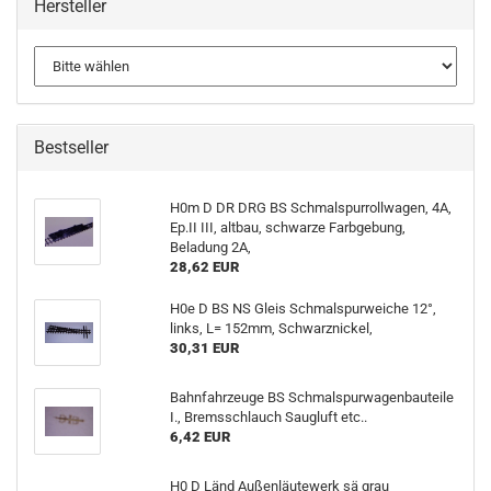
Hersteller
Bestseller
H0m D DR DRG BS Schmalspurrollwagen, 4A,
Ep.II III, altbau, schwarze Farbgebung,
Beladung 2A,
28,62 EUR
H0e D BS NS Gleis Schmalspurweiche 12°,
links, L= 152mm, Schwarznickel,
30,31 EUR
Bahnfahrzeuge BS Schmalspurwagenbauteile
I., Bremsschlauch Saugluft etc..
6,42 EUR
H0 D Länd Außenläutewerk sä grau