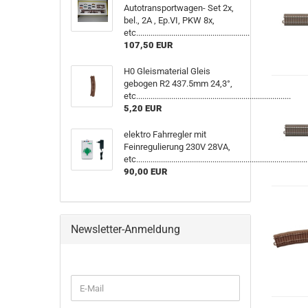
Autotransportwagen- Set 2x,
bel., 2A , Ep.VI, PKW 8x,
etc.......................................................
107,50 EUR
H0 Gleismaterial Gleis
gebogen R2 437.5mm 24,3°,
etc...........................................................................
5,20 EUR
elektro Fahrregler mit
Feinregulierung 230V 28VA,
etc...................................................................................
90,00 EUR
Newsletter-Anmeldung
WEITER
E-
ZUR
Mail
NEWSLETTER-