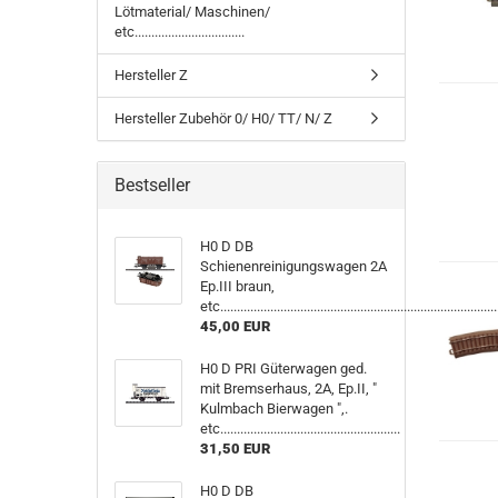
Lötmaterial/ Maschinen/
etc.................................
Hersteller Z
Hersteller Zubehör 0/ H0/ TT/ N/ Z
Bestseller
H0 D DB
Schienenreinigungswagen 2A
Ep.III braun,
etc...................................................................................
45,00 EUR
H0 D PRI Güterwagen ged.
mit Bremserhaus, 2A, Ep.II, "
Kulmbach Bierwagen ",.
etc......................................................
31,50 EUR
H0 D DB