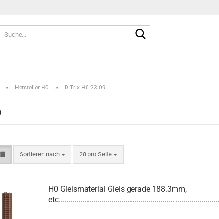
Suche...
»
»
Hersteller H0
D Trix H0 23 09
0
Sortieren nach
pro Seite
Sortieren nach
28 pro Seite
H0 Gleismaterial Gleis gerade 188.3mm,
etc..................................................................................