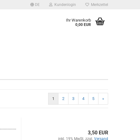
DE
Kundenlogin
Merkzettel
Ihr Warenkorb
0,00 EUR
1
2
3
4
5
»
.............
3,50 EUR
inkl. 19% MwSt. zzgl.
Versand