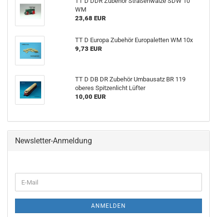
TT D DDR Zubehör Straßenwalze SDW 10
WM
23,68 EUR
TT D Europa Zubehör Europaletten WM 10x
9,73 EUR
TT D DB DR Zubehör Umbausatz BR 119
oberes Spitzenlicht Lüfter
10,00 EUR
Newsletter-Anmeldung
WEITER
E-
ZUR
Mail
NEWSLETTER-
ANMELDUNG
ANMELDEN