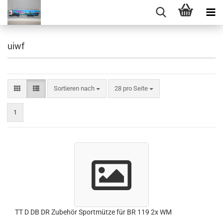
uiwf
Sortieren nach
pro Seite
Sortieren nach
28 pro Seite
1
TT D DB DR Zubehör Sportmütze für BR 119 2x WM