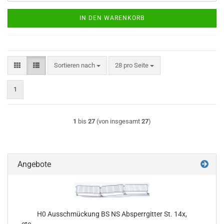
IN DEN WARENKORB
Sortieren nach
pro Seite
Sortieren nach
28 pro Seite
1
1
bis
27
(von insgesamt
27
)
Angebote
H0 Ausschmückung BS NS Absperrgitter St. 14x,