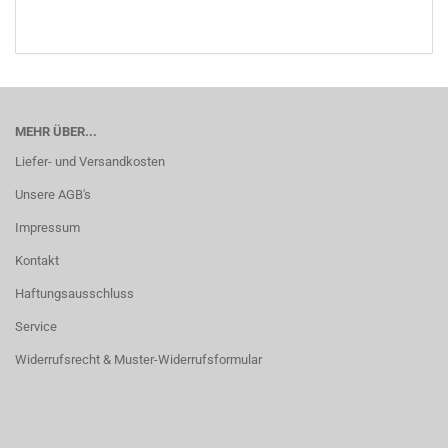
MEHR ÜBER...
Liefer- und Versandkosten
Unsere AGB's
Impressum
Kontakt
Haftungsausschluss
Service
Widerrufsrecht & Muster-Widerrufsformular