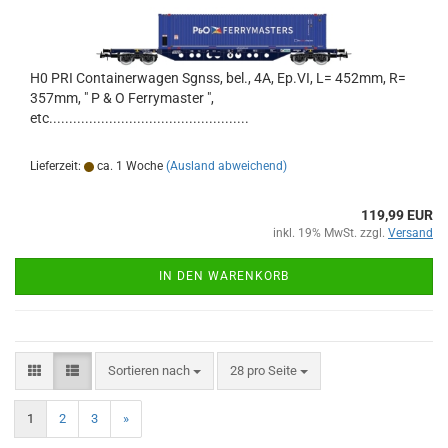
H0 PRI Containerwagen Sgnss, bel., 4A, Ep.VI, L= 452mm, R=
357mm, " P & O Ferrymaster ",
etc..................................................
Lieferzeit:
ca. 1 Woche
(Ausland abweichend)
119,99 EUR
inkl. 19% MwSt. zzgl.
Versand
IN DEN WARENKORB
Sortieren nach
pro Seite
Sortieren nach
28 pro Seite
1
2
3
»