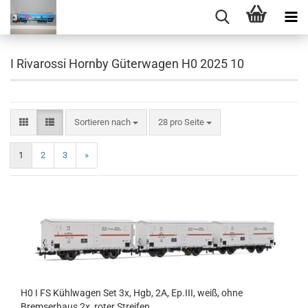
I Rivarossi Hornby Güterwagen H0 2025 10
Sortieren nach
pro Seite
Sortieren nach
28 pro Seite
1
2
3
»
H0 I FS Kühlwagen Set 3x, Hgb, 2A, Ep.III, weiß, ohne
Bremserhaus 2x, roter Streifen,