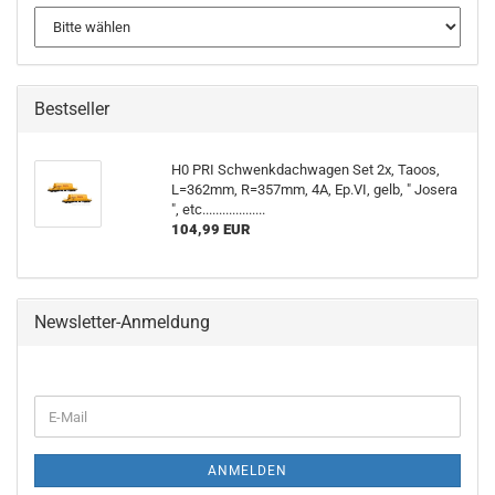
Bestseller
H0 PRI Schwenkdachwagen Set 2x, Taoos,
L=362mm, R=357mm, 4A, Ep.VI, gelb, " Josera
", etc...................
104,99 EUR
Newsletter-Anmeldung
WEITER
E-
ZUR
Mail
NEWSLETTER-
ANMELDUNG
ANMELDEN