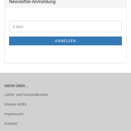
Newsletter-Anmeldung
WEITER
E-
ZUR
Mail
NEWSLETTER-
ANMELDUNG
ANMELDEN
MEHR ÜBER...
Liefer- und Versandkosten
Unsere AGB's
Impressum
Kontakt