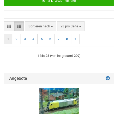
IN DEN WARENKORB
Sortieren nach
pro Seite
Sortieren nach
28 pro Seite
1
2
3
4
5
6
7
8
»
1
bis
28
(von insgesamt
209
)
Angebote