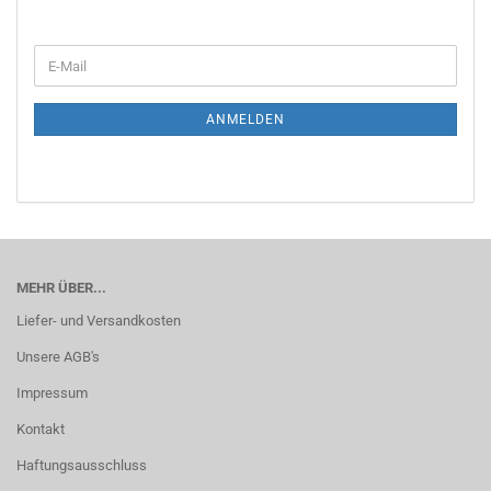
WEITER
E-
ZUR
Mail
NEWSLETTER-
ANMELDUNG
ANMELDEN
MEHR ÜBER...
Liefer- und Versandkosten
Unsere AGB's
Impressum
Kontakt
Haftungsausschluss