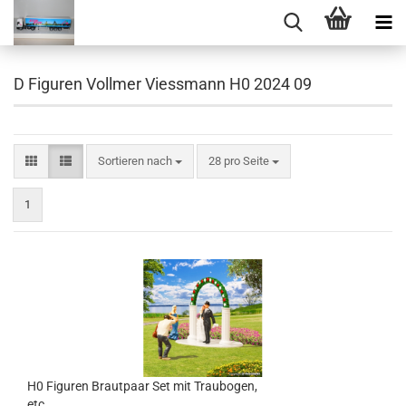
D Figuren Vollmer Viessmann H0 2024 09
Sortieren nach
pro Seite
Sortieren nach
28 pro Seite
1
H0 Figuren Brautpaar Set mit Traubogen,
etc....................................................