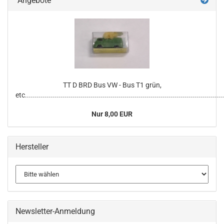
Angebote
TT D BRD Bus VW - Bus T1 grün,
etc...................................................................................................
Nur 8,00 EUR
Hersteller
Newsletter-Anmeldung