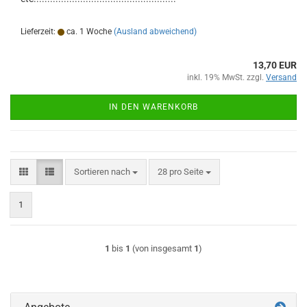
Lieferzeit:
ca. 1 Woche
(Ausland abweichend)
13,70 EUR
inkl. 19% MwSt. zzgl.
Versand
IN DEN WARENKORB
Sortieren nach
pro Seite
Sortieren nach
28 pro Seite
1
1
bis
1
(von insgesamt
1
)