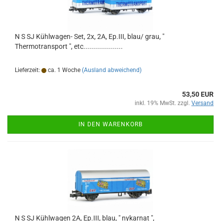
N S SJ Kühlwagen- Set, 2x, 2A, Ep.III, blau/ grau, "
Thermotransport ", etc....................
Lieferzeit:
ca. 1 Woche
(Ausland abweichend)
53,50 EUR
inkl. 19% MwSt. zzgl.
Versand
IN DEN WARENKORB
N S SJ Kühlwagen 2A, Ep.III, blau, " nykarnat ",