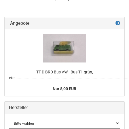
Angebote
TT D BRD Bus VW - Bus T1 grün,
etc...................................................................................................
Nur 8,00 EUR
Hersteller