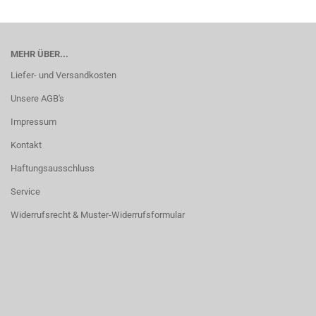
MEHR ÜBER...
Liefer- und Versandkosten
Unsere AGB's
Impressum
Kontakt
Haftungsausschluss
Service
Widerrufsrecht & Muster-Widerrufsformular