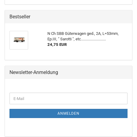
Bestseller
N Ch SBB Güterwagen ged., 2A, L=53mm,
Ep.III, " Sarotti ", etc...........................
24,75 EUR
Newsletter-Anmeldung
WEITER
E-
ZUR
Mail
NEWSLETTER-
ANMELDUNG
ANMELDEN