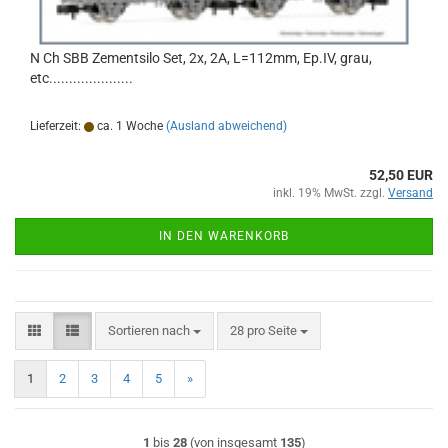
N Ch SBB Zementsilo Set, 2x, 2A, L=112mm, Ep.IV, grau,
etc.....................
Lieferzeit:
ca. 1 Woche
(Ausland abweichend)
52,50 EUR
inkl. 19% MwSt. zzgl.
Versand
IN DEN WARENKORB
Sortieren nach
pro Seite
Sortieren nach
28 pro Seite
1
2
3
4
5
»
1
bis
28
(von insgesamt
135
)