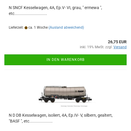
N SNCF Kesselwagen, 4A, Ep.V- VI, grau, " ermewa ",
etc............................
Lieferzeit:
ca. 1 Woche
(Ausland abweichend)
26,75 EUR
inkl. 19% MwSt. zzgl.
Versand
IN DEN WARENKORB
N D DB Kesselwagen, isoliert, 4A, Ep.IV- V, silbern, gealtert,
"BASF ", etc....................