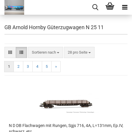
GB Arnold Hornby Güterzugwagen N 25 11
Sortieren nach
pro Seite
Sortieren nach
28 pro Seite
1
2
3
4
5
»
N D DB Flachwagen mit Rungen, Sgjs 716, 4A, L=131mm, Ep.IV,
schwarz, etc......................