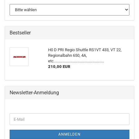
Bestseller
H0 D PRI Regio Shuttle RS1VT 433, VT 22,
Regionalbahn 650, 4A,
etc......................................................
210,00 EUR
Newsletter-Anmeldung
WEITER
E-
ZUR
Mail
NEWSLETTER-
ANMELDUNG
ANMELDEN