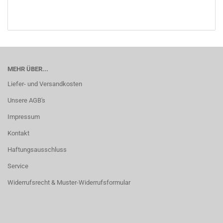
MEHR ÜBER...
Liefer- und Versandkosten
Unsere AGB's
Impressum
Kontakt
Haftungsausschluss
Service
Widerrufsrecht & Muster-Widerrufsformular