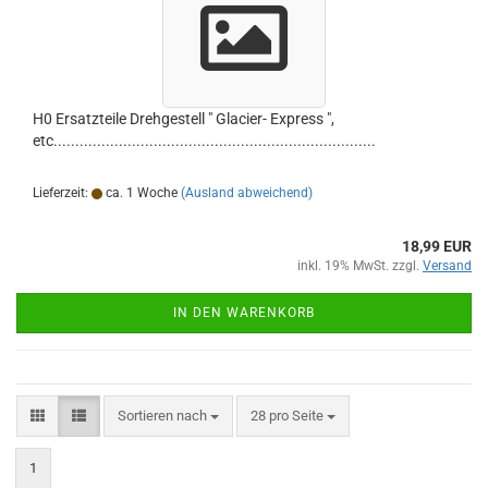
H0 Ersatzteile Drehgestell " Glacier- Express ",
etc..........................................................................
Lieferzeit:
ca. 1 Woche
(Ausland abweichend)
18,99 EUR
inkl. 19% MwSt. zzgl.
Versand
IN DEN WARENKORB
Sortieren nach
pro Seite
Sortieren nach
28 pro Seite
1