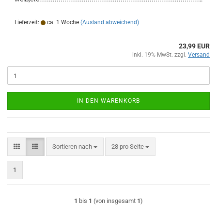
Lieferzeit:
ca. 1 Woche
(Ausland abweichend)
23,99 EUR
inkl. 19% MwSt. zzgl.
Versand
IN DEN WARENKORB
Sortieren nach
pro Seite
Sortieren nach
28 pro Seite
1
1
bis
1
(von insgesamt
1
)