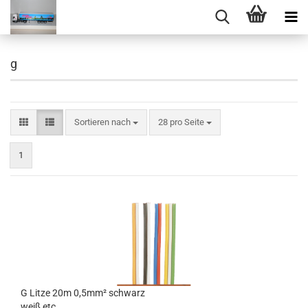
g
Sortieren nach
pro Seite
Sortieren nach
28 pro Seite
1
G Litze 20m 0,5mm² schwarz
weiß,etc....................................................................................................................................