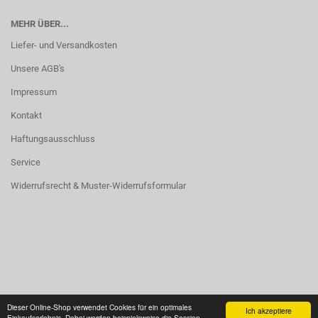
MEHR ÜBER...
Liefer- und Versandkosten
Unsere AGB's
Impressum
Kontakt
Haftungsausschluss
Service
Widerrufsrecht & Muster-Widerrufsformular
Vertrag widerrufen
Dieser Online-Shop verwendet Cookies für ein optimales
Ich akzeptiere
Einkaufserlebnis. Dabei werden beispielsweise die Session-