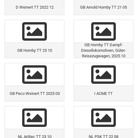
D Weinert TT 2022 12
GB Arnold Hornby TT 21 05
GB Hornby TT Dampf-
GB Hornby TT 25 10
Diesellokomotiven, Güter-
Reisezugwagen, 2025 10
GB Peco Weinert TT 2025 03
I ACME TT
NL Artitec TT 23 10
NL PSK TT 22 08