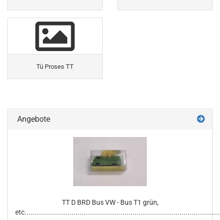
Tü Proses TT
Angebote
TT D BRD Bus VW - Bus T1 grün,
etc...................................................................................................