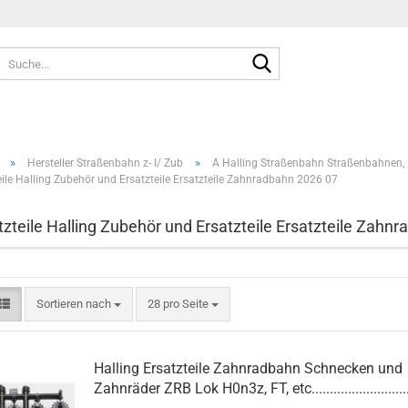
Suche...
»
»
Hersteller Straßenbahn z- I/ Zub
A Halling Straßenbahn Straßenbahnen, Er
eile Halling Zubehör und Ersatzteile Ersatzteile Zahnradbahn 2026 07
tzteile Halling Zubehör und Ersatzteile Ersatzteile Zahn
Sortieren nach
pro Seite
Sortieren nach
28 pro Seite
Halling Ersatzteile Zahnradbahn Schnecken und
Zahnräder ZRB Lok H0n3z, FT, etc............................