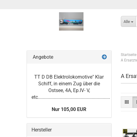
Alle
Startseite
Angebote
A Ersatzt
A Ersa
TT D DB Elektrolokomotive" Klar
Schiff, in einem Zug über die
Ostsee, 4A, Ep.IV- V,
etc...........................................................
Nur 105,00 EUR
Hersteller