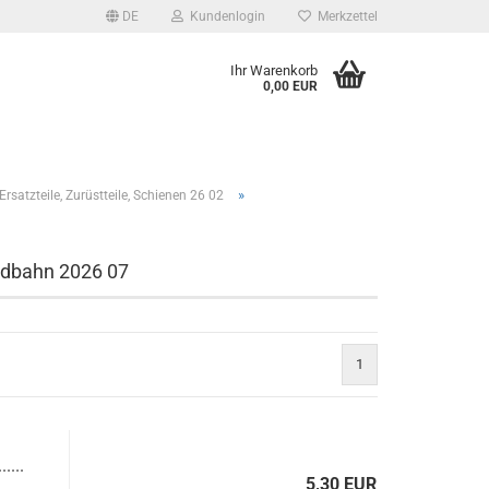
DE
Kundenlogin
Merkzettel
Ihr Warenkorb
0,00 EUR
»
satzteile, Zurüstteile, Schienen 26 02
radbahn 2026 07
1
....
5,30 EUR