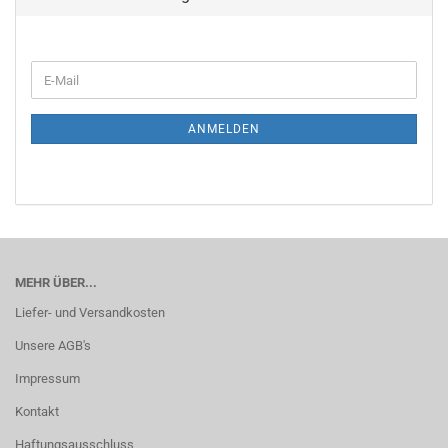
WEITER
E-
ZUR
Mail
NEWSLETTER-
ANMELDUNG
ANMELDEN
MEHR ÜBER...
Liefer- und Versandkosten
Unsere AGB's
Impressum
Kontakt
Haftungsausschluss