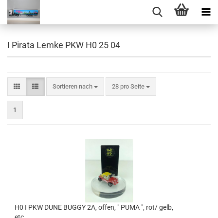
I Pirata Lemke PKW H0 25 04
Sortieren nach
pro Seite
Sortieren nach
28 pro Seite
1
H0 I PKW DUNE BUGGY 2A, offen, " PUMA ", rot/ gelb,
etc.......................................................................................