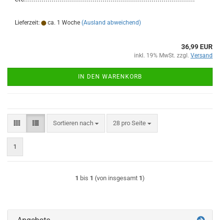
Lieferzeit:
ca. 1 Woche
(Ausland abweichend)
36,99 EUR
inkl. 19% MwSt. zzgl.
Versand
IN DEN WARENKORB
Sortieren nach
pro Seite
Sortieren nach
28 pro Seite
1
1
bis
1
(von insgesamt
1
)