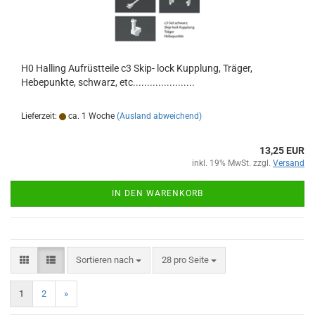
H0 Halling Aufrüstteile c3 Skip- lock Kupplung, Träger,
Hebepunkte, schwarz, etc......................
Lieferzeit:
ca. 1 Woche
(Ausland abweichend)
13,25 EUR
inkl. 19% MwSt. zzgl.
Versand
IN DEN WARENKORB
Sortieren nach
pro Seite
Sortieren nach
28 pro Seite
1
2
»