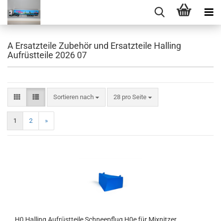
A Ersatzteile Zubehör und Ersatzteile Halling
Aufrüstteile 2026 07
Sortieren nach
pro Seite
Sortieren nach
28 pro Seite
1
2
»
H0 Halling Aufrüstteile Schneepflug H0e für Mixnitzer