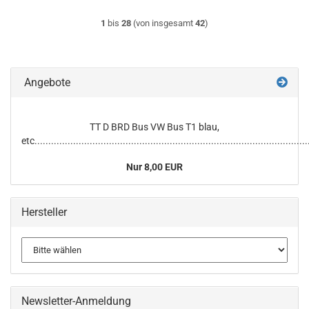
1
bis
28
(von insgesamt
42
)
Angebote
TT D BRD Bus VW Bus T1 blau,
etc...................................................................................................
Nur 8,00 EUR
Hersteller
Newsletter-Anmeldung