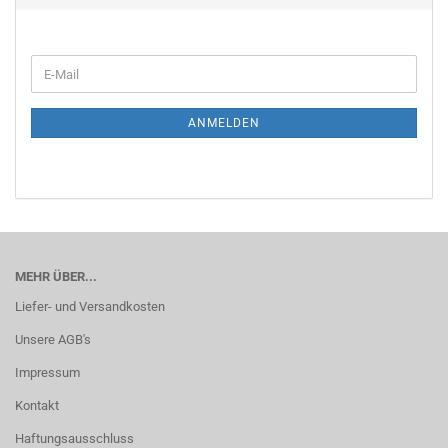
WEITER
E-
ZUR
Mail
NEWSLETTER-
ANMELDUNG
ANMELDEN
MEHR ÜBER...
Liefer- und Versandkosten
Unsere AGB's
Impressum
Kontakt
Haftungsausschluss