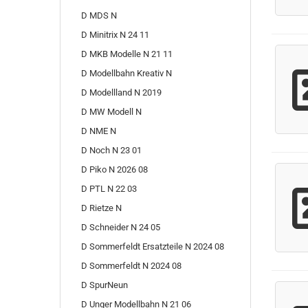
D MDS N
D Minitrix N 24 11
D MKB Modelle N 21 11
D Modellbahn Kreativ N
D Modellland N 2019
D MW Modell N
D NME N
D Noch N 23 01
D Piko N 2026 08
D PTL N 22 03
D Rietze N
D Schneider N 24 05
D Sommerfeldt Ersatzteile N 2024 08
D Sommerfeldt N 2024 08
D SpurNeun
D Unger Modellbahn N 21 06