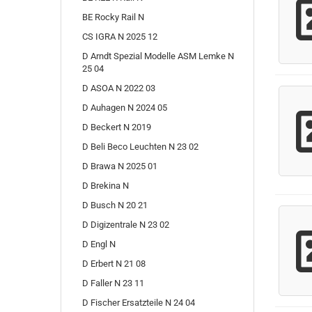
BE Rocky Rail N
CS IGRA N 2025 12
D Arndt Spezial Modelle ASM Lemke N
25 04
D ASOA N 2022 03
D Auhagen N 2024 05
D Beckert N 2019
D Beli Beco Leuchten N 23 02
D Brawa N 2025 01
D Brekina N
D Busch N 20 21
D Digizentrale N 23 02
D Engl N
D Erbert N 21 08
D Faller N 23 11
D Fischer Ersatzteile N 24 04