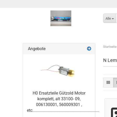
Alle
Startseite
Angebote
N Lemke 
H0 Ersatzteile Gützold Motor
komplett, alt 33100- 09,
006130001, 560009301 ,
etc................................................................