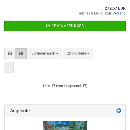
272,57 EUR
inkl. 19% MwSt. zzgl.
Versand
IN DEN WARENKORB
Sortieren nach
pro Seite
Sortieren nach
28 pro Seite
1
1
bis
17
(von insgesamt
17
)
Angebote