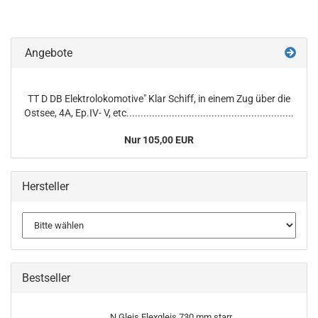
Angebote
TT D DB Elektrolokomotive" Klar Schiff, in einem Zug über die
Ostsee, 4A, Ep.IV- V, etc...........................................................
Nur 105,00 EUR
Hersteller
Bestseller
N Gleis Flexgleis 730 mm starr