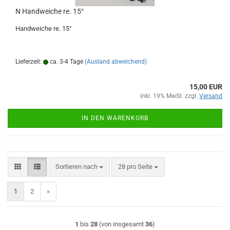
N Handweiche re. 15°
Handweiche re. 15°
Lieferzeit:
ca. 3-4 Tage
(Ausland abweichend)
15,00 EUR
inkl. 19% MwSt. zzgl.
Versand
IN DEN WARENKORB
Sortieren nach
pro Seite
Sortieren nach
28 pro Seite
1
2
»
1
bis
28
(von insgesamt
36
)