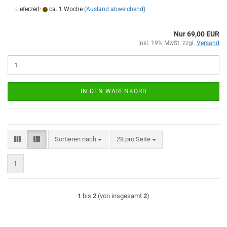
Lieferzeit:
ca. 1 Woche
(Ausland abweichend)
Nur 69,00 EUR
inkl. 19% MwSt. zzgl.
Versand
IN DEN WARENKORB
Sortieren nach
pro Seite
Sortieren nach
28 pro Seite
1
1
bis
2
(von insgesamt
2
)