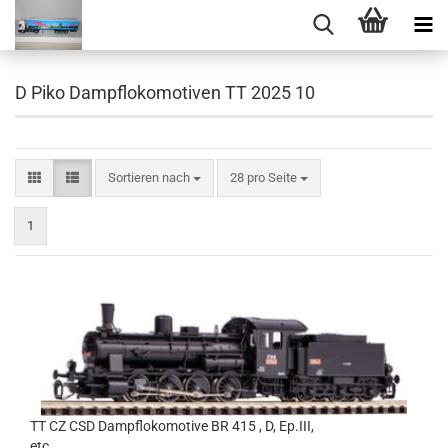
D Piko Dampflokomotiven TT 2025 10
Sortieren nach
pro Seite
Sortieren nach
28 pro Seite
1
TT CZ CSD Dampflokomotive BR 415 , D, Ep.III,
etc.......................................