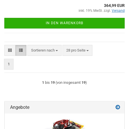
364,99 EUR
inkl. 19% MwSt. zzgl.
Versand
IN DEN WARENKORB
Sortieren nach
pro Seite
Sortieren nach
28 pro Seite
1
1
bis
19
(von insgesamt
19
)
Angebote