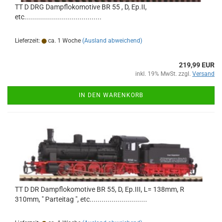
TT D DRG Dampflokomotive BR 55 , D, Ep.II,
etc.......................................
Lieferzeit:
ca. 1 Woche
(Ausland abweichend)
219,99 EUR
inkl. 19% MwSt. zzgl.
Versand
IN DEN WARENKORB
TT D DR Dampflokomotive BR 55, D, Ep.III, L= 138mm, R
310mm, " Parteitag ", etc.............................