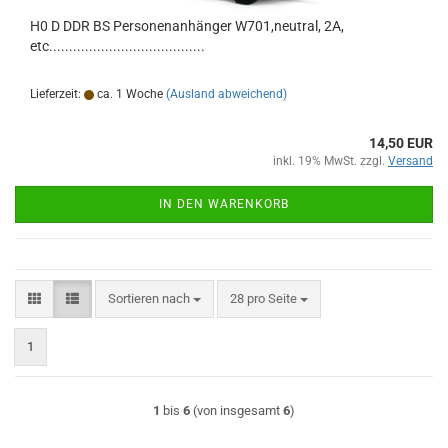
H0 D DDR BS Personenanhänger W701,neutral, 2A,
etc.......................................
Lieferzeit:
ca. 1 Woche
(Ausland abweichend)
14,50 EUR
inkl. 19% MwSt. zzgl.
Versand
IN DEN WARENKORB
Sortieren nach
pro Seite
Sortieren nach
28 pro Seite
1
1
bis
6
(von insgesamt
6
)