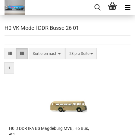
H0 VK Modell DDR Busse 26 01
Sortieren nach
pro Seite
Sortieren nach
28 pro Seite
1
H0 D DDR IFA BS Magdeburg MVB, H6 Bus,
etc................................................................