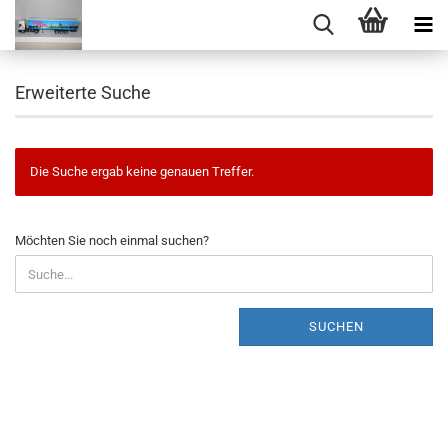
Erweiterte Suche
Die Suche ergab keine genauen Treffer.
MÖCHTEN
Möchten Sie noch einmal suchen?
SIE
NOCH
EINMAL
SUCHEN?
SUCHEN