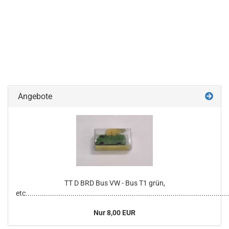
Angebote
TT D BRD Bus VW - Bus T1 grün,
etc...................................................................................................
Nur 8,00 EUR