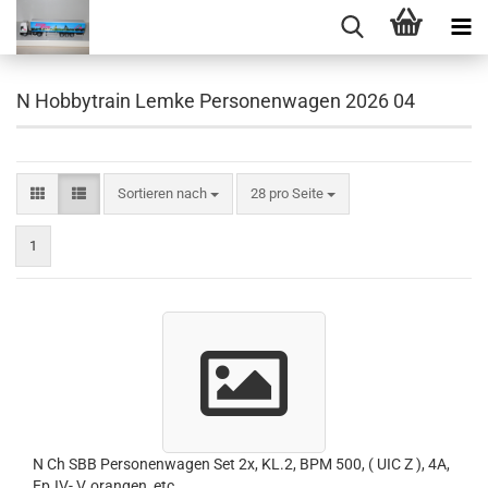
N Hobbytrain Lemke Personenwagen 2026 04
Sortieren nach
pro Seite
Sortieren nach
28 pro Seite
1
N Ch SBB Personenwagen Set 2x, KL.2, BPM 500, ( UIC Z ), 4A,
Ep.IV- V, orangen, etc.....................................................