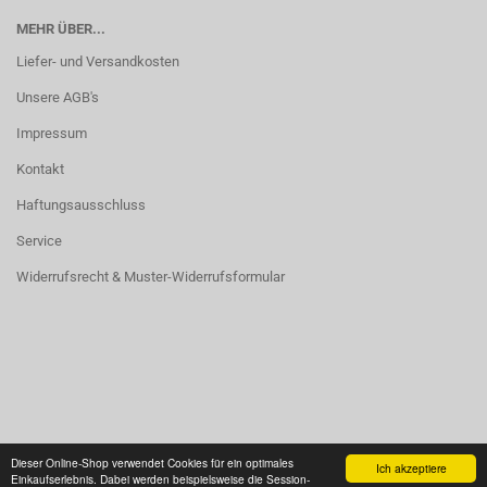
MEHR ÜBER...
Liefer- und Versandkosten
Unsere AGB's
Impressum
Kontakt
Haftungsausschluss
Service
Widerrufsrecht & Muster-Widerrufsformular
Vertrag widerrufen
Dieser Online-Shop verwendet Cookies für ein optimales
Ich akzeptiere
Einkaufserlebnis. Dabei werden beispielsweise die Session-