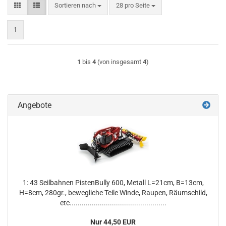
Sortieren nach
pro Seite
Sortieren nach
28 pro Seite
1
1
bis
4
(von insgesamt
4
)
Angebote
1: 43 Seilbahnen PistenBully 600, Metall L=21cm, B=13cm,
H=8cm, 280gr., bewegliche Teile Winde, Raupen, Räumschild,
etc................................................
Nur 44,50 EUR