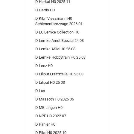
D Herkat H0 2025 11
D Herris H0
D Kibri Viessmann H0
Schienenfahrzeuge 2026 01
D LC Lemke Collection H0
D Lemke Arndt Spezial 24 03
D Lemke ASM H0 25 03
D Lemke Hobbytrain H0 25 03
D Lenz H0
D Liliput Ersatzteile H0 25 03
D Liliput H0 25 03
D Lux
D Massoth H0 2025 06
D MB Lingen H0
D NPE H0 2022 07
D Panier H0
D Piko H0 2025 10