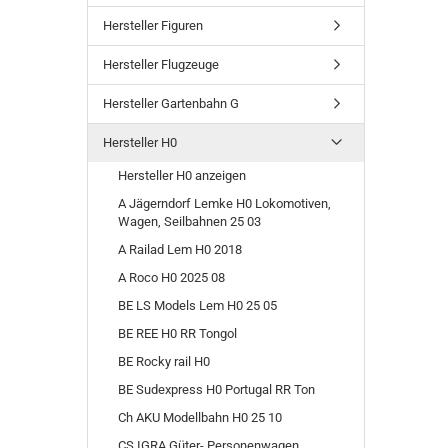
Hersteller Figuren
Hersteller Flugzeuge
Hersteller Gartenbahn G
Hersteller H0
Hersteller H0 anzeigen
A Jägerndorf Lemke H0 Lokomotiven,
Wagen, Seilbahnen 25 03
A Railad Lem H0 2018
A Roco H0 2025 08
BE LS Models Lem H0 25 05
BE REE H0 RR Tongol
BE Rocky rail H0
BE Sudexpress H0 Portugal RR Ton
Ch AKU Modellbahn H0 25 10
CS IGRA Güter- Personenwagen