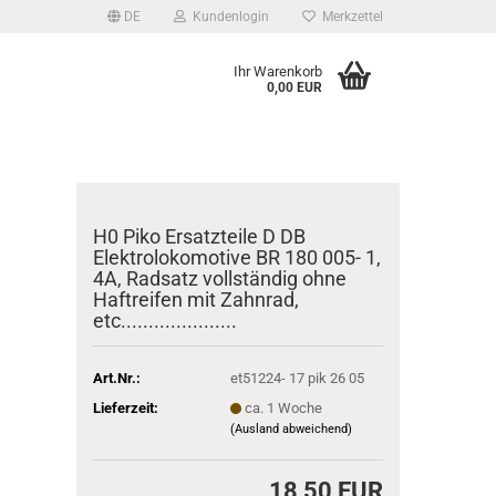
DE
Kundenlogin
Merkzettel
Ihr Warenkorb
0,00 EUR
H0 Piko Ersatzteile D DB
Elektrolokomotive BR 180 005- 1,
4A, Radsatz vollständig ohne
Haftreifen mit Zahnrad,
etc.....................
Art.Nr.:
et51224- 17 pik 26 05
Lieferzeit:
ca. 1 Woche
(Ausland abweichend)
18,50 EUR