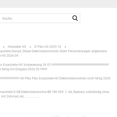
Suche...
»
»
»
Hersteller H0
D Piko H0 2025 10
satzteile Dampf, Diesel Elektrolokomotiven Güter Personenwagen allgemeine
le H0 2026 04
rsatzteile H0 Vorbereitung 26 05 !!!!!!!!!!!!!!!!!!!!!!!!!!!!!!!!!!!!!!!!!!!!!!!!!!!!!!!!!!!!!!!!!!!!!!!!!
 fertig mit Eingabe 2026 05 !!!!!!!!!
!!!!!!!!!!!!!!!!!!!!!!!!!!!!!! H0 Piko Piko Ersatzteile H0 Elektrolokomotiven nicht fertig 2026
rsatzteile D DB Elektrolokomotive BR 180 005- 1, 4A, Radsatz vollständig ohne
it Zahnrad, etc.....................