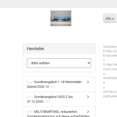
Alle
Startseite
Hersteller
D Piko Er
Ersatztei
»
D Piko Piko E
noch nicht
»
!!!!!!!!!!!!
- - - - Sonderangebot 1: 18 Motorräder
0
Speed 2026 12 - - -
»
H0 Piko E
Haftreifen m
- - - - Sonderangebot 2025 Z bis
31.12.2026 - - - -
- - - - MILITÄRARTIKEL reduziertes
Sonderangebot nur auf diese aufgeführten