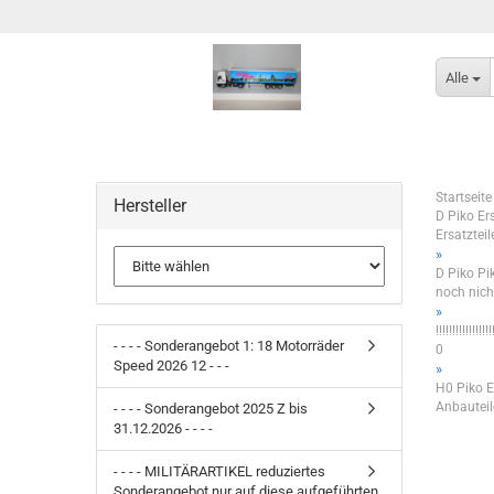
Alle
Startseite
Hersteller
D Piko Er
Ersatztei
»
D Piko Piko E
noch nicht
»
!!!!!!!!!!!!
- - - - Sonderangebot 1: 18 Motorräder
0
Speed 2026 12 - - -
»
H0 Piko Er
Anbauteile
- - - - Sonderangebot 2025 Z bis
31.12.2026 - - - -
- - - - MILITÄRARTIKEL reduziertes
Sonderangebot nur auf diese aufgeführten