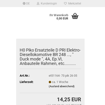
DE
Kundenlogin
Merkzettel
Ihr Warenkorb
0,00 EUR
H0 Piko Ersatzteile D PRI Elektro-
Diesellokomotive BR 248 ..., "
Duck mode ", 4A, Ep.VI,
Anbauteile Rahmen, etc..........
Art.Nr.:
et51164- 73 pik 26 05
Lieferzeit:
ca. 1 Woche
(Ausland abweichend)
14,25 EUR