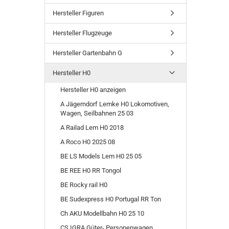
Hersteller Figuren
Hersteller Flugzeuge
Hersteller Gartenbahn G
Hersteller H0
Hersteller H0 anzeigen
A Jägerndorf Lemke H0 Lokomotiven,
Wagen, Seilbahnen 25 03
A Railad Lem H0 2018
A Roco H0 2025 08
BE LS Models Lem H0 25 05
BE REE H0 RR Tongol
BE Rocky rail H0
BE Sudexpress H0 Portugal RR Ton
Ch AKU Modellbahn H0 25 10
CS IGRA Güter- Personenwagen