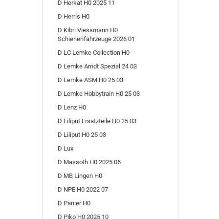
D Herkat H0 2025 11
D Herris H0
D Kibri Viessmann H0
Schienenfahrzeuge 2026 01
D LC Lemke Collection H0
D Lemke Arndt Spezial 24 03
D Lemke ASM H0 25 03
D Lemke Hobbytrain H0 25 03
D Lenz H0
D Liliput Ersatzteile H0 25 03
D Liliput H0 25 03
D Lux
D Massoth H0 2025 06
D MB Lingen H0
D NPE H0 2022 07
D Panier H0
D Piko H0 2025 10