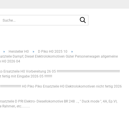
Suche...
»
»
»
Hersteller H0
D Piko H0 2025 10
satzteile Dampf, Diesel Elektrolokomotiven Güter Personenwagen allgemeine
le H0 2026 04
rsatzteile H0 Vorbereitung 26 05 !!!!!!!!!!!!!!!!!!!!!!!!!!!!!!!!!!!!!!!!!!!!!!!!!!!!!!!!!!!!!!!!!!!!!!!!!
 fertig mit Eingabe 2026 05 !!!!!!!!!
!!!!!!!!!!!!!!!!!!!!!!!!!!!!!! H0 Piko Piko Ersatzteile H0 Elektrolokomotiven nicht fertig 2026
satzteile D PRI Elektro- Diesellokomotive BR 248 ..., " Duck mode ", 4A, Ep.VI,
 Rahmen, etc..........