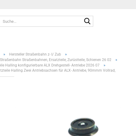
Suche...
»
»
Hersteller Straßenbahn z- I/ Zub
»
 Straßenbahn Straßenbahnen, Ersatzteile, Zurüstteile, Schienen 26 02
»
eile Halling konfigurierbare ALX Drehgestell- Antriebe 2026 07
zteile Halling Zwei Antriebsachsen für ALX- Antriebe, 90mmm Vollrad,
...............