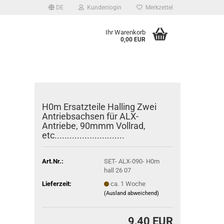
DE
Kundenlogin
Merkzettel
Ihr Warenkorb
0,00 EUR
H0m Ersatzteile Halling Zwei
Antriebsachsen für ALX-
Antriebe, 90mmm Vollrad,
etc............................
Art.Nr.:
SET- ALX-090- H0m
hall 26 07
Lieferzeit:
ca. 1 Woche
(Ausland abweichend)
9,40 EUR