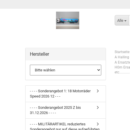
Alle
Startseite
Hersteller
A Halling
A Ersatzt
H0m Ersat
etc.............
- - - - Sonderangebot 1: 18 Motorräder
Speed 2026 12 - - -
- - - - Sonderangebot 2025 Z bis
31.12.2026 - - - -
- - - - MILITÄRARTIKEL reduziertes
Sonderangebot nur auf diese aufgeführten