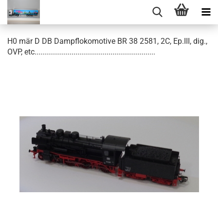
H0 mär D DB Dampflokomotive BR 38 2581, 2C, Ep.III, dig.,
OVP, etc..............................................................